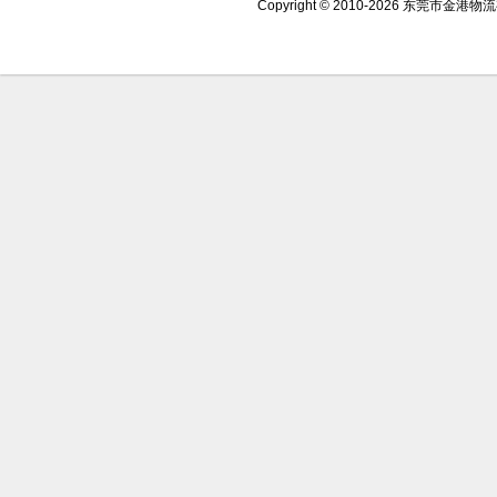
Copyright © 2010-2026 东莞市金港