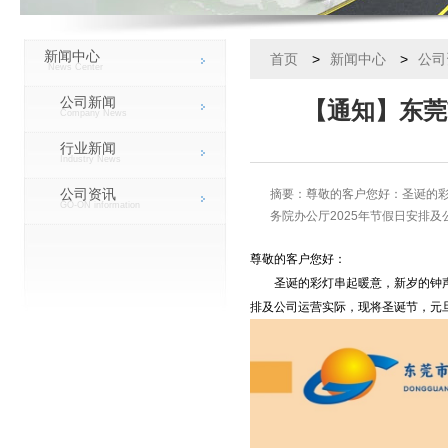
新闻中心
首页
>
新闻中心
>
公司
News Center
公司新闻
【通知】东莞
Company News
行业新闻
Industry News
公司资讯
摘要：尊敬的客户您好：圣诞的
GO-ON information
务院办公厅2025年节假日安排
尊敬的客户您好：
圣诞的彩灯串起暖意，新岁的钟
排及公司运营实际，现将圣诞节，元