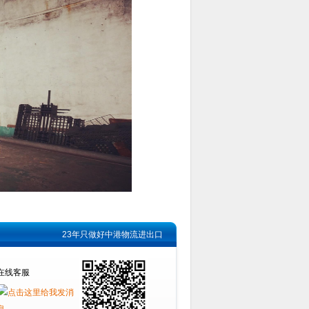
23年只做好中港物流进出口
在线客服