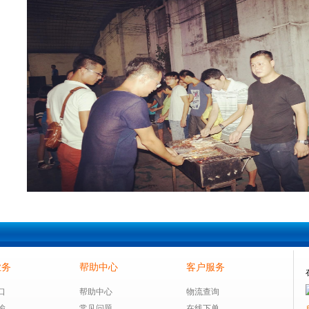
业务
帮助中心
客户服务
口
帮助中心
物流查询
输
常见问题
在线下单